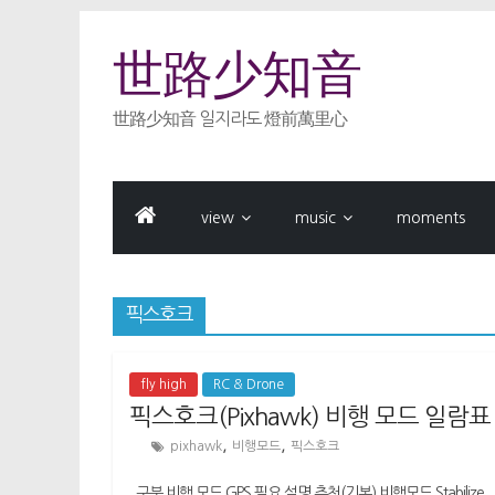
Skip
to
世路少知音
content
世路少知音 일지라도 燈前萬里心
view
music
moments
픽스호크
fly high
RC & Drone
픽스호크(Pixhawk) 비행 모드 일람표
,
,
pixhawk
비행모드
픽스호크
구분 비행 모드 GPS 필요 설명 추천(기본) 비행모드 Stabili