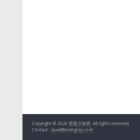
Copyright © 2026
. All rights reserved.
世路少知音
Contact :
quad@evergray.co.kr