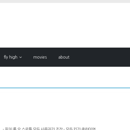
fly high
movies
about
ze – 피치,롤,요,스로틀 모두 사용자가 조작 – 모든 키가 중립이면