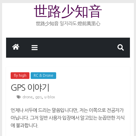
Skip
世路少知音
to
content
世路少知音 일지라도 燈前萬里心
fly high
RC & Drone
GPS 이야기
,
,
drone
gps
u-blox
언제나 서두에 드리는 말씀입니다만, 저는 이쪽으로 전공자가
아닙니다. 그저 일반 사용자 입장에서 알고있는 눈꼽만한 지식
에 불과합니다.