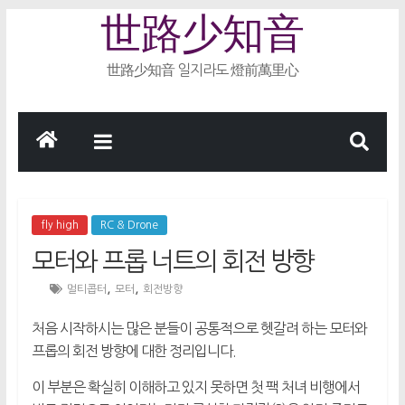
Skip
世路少知音
to
content
世路少知音 일지라도 燈前萬里心
fly high
RC & Drone
모터와 프롭 너트의 회전 방향
,
,
멀티콥터
모터
회전방향
처음 시작하시는 많은 분들이 공통적으로 헷갈려 하는 모터와
프롭의 회전 방향에 대한 정리입니다.
이 부분은 확실히 이해하고 있지 못하면 첫 팩 처녀 비행에서