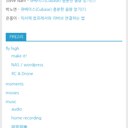
Steve Nam
-
큐베이스(Cubase) 충분한 음량 얻기(1)
박노연
-
큐베이스(Cubase) 충분한 음량 얻기(1)
은풍이
-
믹서에 컴프레서와 리버브 연결하는 법
카테고리
fly high
make it!
NAS / wordpress
RC & Drone
moments
movies
music
audio
home recording
同音同樂